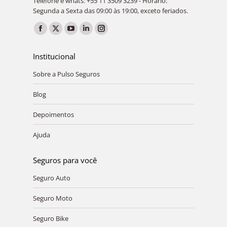
Telefone e whats: +55 11 3509 3239 - Horário:
Segunda a Sexta das 09:00 às 19:00, exceto feriados.
Encontre-nos em:
Facebook
X
YouTube
Linkedin
Instagram
page
page
page
page
page
Institucional
opens
opens
opens
opens
opens
Sobre a Pulso Seguros
in
in
in
in
in
new
new
new
new
new
Blog
window
window
window
window
window
Depoimentos
Ajuda
Seguros para você
Seguro Auto
Seguro Moto
Seguro Bike