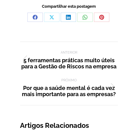
Compartilhar esta postagem
Compartilhar
Compartilhar
Compartilhar
Compartilhar
Compartilhar
isto
isto
isto
isto
isto
Facebook
X
LinkedIn
WhatsApp
Pinterest
Navegação de post:
ANTERIOR
5 ferramentas práticas muito úteis
Post
para a Gestão de Riscos na empresa
anterior:
PRÓXIMO
Por que a saúde mental é cada vez
Próximo
mais importante para as empresas?
post:
Artigos Relacionados