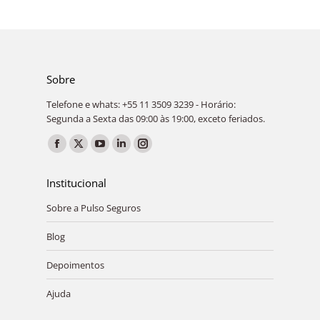
Sobre
Telefone e whats: +55 11 3509 3239 - Horário:
Segunda a Sexta das 09:00 às 19:00, exceto feriados.
Encontre-nos em:
Facebook
X
YouTube
Linkedin
Instagram
page
page
page
page
page
Institucional
opens
opens
opens
opens
opens
Sobre a Pulso Seguros
in
in
in
in
in
new
new
new
new
new
Blog
window
window
window
window
window
Depoimentos
Ajuda