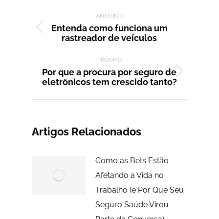
Navegação de post:
ANTERIOR
Entenda como funciona um
Post
rastreador de veículos
anterior:
PRÓXIMO
Por que a procura por seguro de
Próximo
eletrônicos tem crescido tanto?
post:
Artigos Relacionados
Como as Bets Estão
Afetando a Vida no
Trabalho (e Por Que Seu
Seguro Saúde Virou