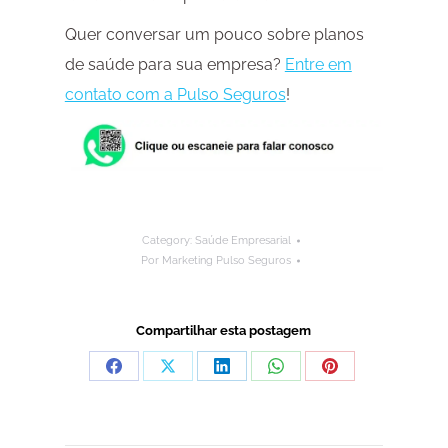
Quer conversar um pouco sobre planos
de saúde para sua empresa?
Entre em
contato com a Pulso Seguros
!
Category:
Saúde Empresarial
Por
Marketing Pulso Seguros
Compartilhar esta postagem
Compartilhar
Compartilhar
Compartilhar
Compartilhar
Compartilhar
isto
isto
isto
isto
isto
Facebook
X
LinkedIn
WhatsApp
Pinterest