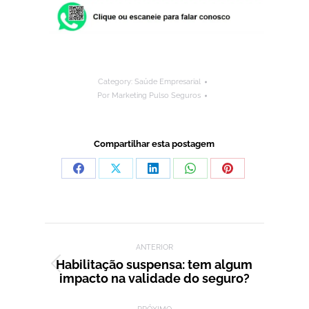
Category:
Saúde Empresarial
Por
Marketing Pulso Seguros
Compartilhar esta postagem
Compartilhar
Compartilhar
Compartilhar
Compartilhar
Compartilhar
isto
isto
isto
isto
isto
Facebook
X
LinkedIn
WhatsApp
Pinterest
Navegação de post:
ANTERIOR
Habilitação suspensa: tem algum
Post
impacto na validade do seguro?
anterior: