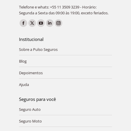
Telefone e whats: +55 11 3509 3239 - Horário:
Segunda a Sexta das 09:00 às 19:00, exceto feriados.
Encontre-nos em:
Facebook
X
YouTube
Linkedin
Instagram
page
page
page
page
page
Institucional
opens
opens
opens
opens
opens
Sobre a Pulso Seguros
in
in
in
in
in
new
new
new
new
new
Blog
window
window
window
window
window
Depoimentos
Ajuda
Seguros para você
Seguro Auto
Seguro Moto