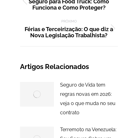
Seguro para Food Truck: Como
Post
Funciona e Como Proteger?
anterior:
PRÓXIMO
Férias e Terceirização: O que diz a
Próximo
Nova Legislação Trabalhista?
post:
Artigos Relacionados
Seguro de Vida tem
regras novas em 2026:
veja o que muda no seu
contrato
Terremoto na Venezuela: