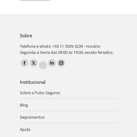
Sobre
Telefone e whats: +55 11 3509 3239 - Horário:
Segunda a Sexta das 09:00 às 19:00, exceto feriados.
Encontre-nos em:
Facebook
X
Linkedin
Instagram
YouTube
page
page
page
page
page
Institucional
opens
opens
opens
opens
opens
in
in
in
in
Sobre a Pulso Seguros
in
new
new
new
new
new
Blog
window
window
window
window
window
Depoimentos
Ajuda