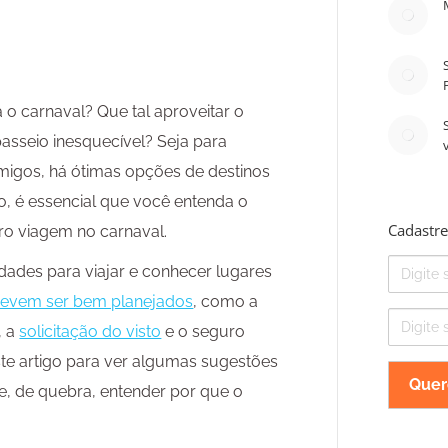
 o carnaval? Que tal aproveitar o
asseio inesquecível? Seja para
migos, há ótimas opções de destinos
to, é essencial que você entenda o
Cadastre
ro viagem no carnaval.
Nome
dades para viajar e conhecer lugares
 devem ser bem planejados
, como a
E-
, a
solicitação do visto
e o seguro
mail
ste artigo para ver algumas sugestões
 e, de quebra, entender por que o