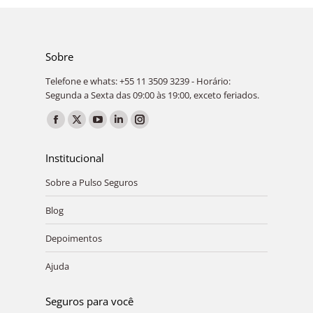
Sobre
Telefone e whats: +55 11 3509 3239 - Horário:
Segunda a Sexta das 09:00 às 19:00, exceto feriados.
Encontre-nos em:
Facebook
X
YouTube
Linkedin
Instagram
page
page
page
page
page
Institucional
opens
opens
opens
opens
opens
Sobre a Pulso Seguros
in
in
in
in
in
new
new
new
new
new
Blog
window
window
window
window
window
Depoimentos
Ajuda
Seguros para você