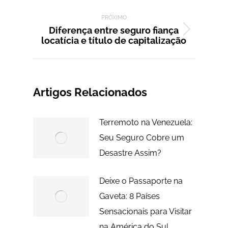
anterior:
PRÓXIMO
Diferença entre seguro fiança
Próximo
locatícia e título de capitalização
post:
Artigos Relacionados
Terremoto na Venezuela:
Seu Seguro Cobre um
Desastre Assim?
Deixe o Passaporte na
Gaveta: 8 Países
Sensacionais para Visitar
na América do Sul