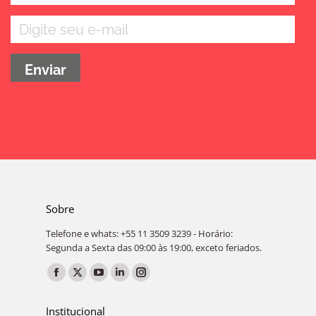
E-mail
Sobre
Telefone e whats: +55 11 3509 3239 - Horário:
Segunda a Sexta das 09:00 às 19:00, exceto feriados.
Encontre-nos em:
Facebook
X
YouTube
Linkedin
Instagram
page
page
page
page
page
Institucional