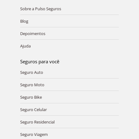
opens
opens
opens
opens
opens
Sobre a Pulso Seguros
in
in
in
in
in
new
new
new
new
new
Blog
window
window
window
window
window
Depoimentos
Ajuda
Seguros para você
Seguro Auto
Seguro Moto
Seguro Bike
Seguro Celular
Seguro Residencial
Seguro Viagem