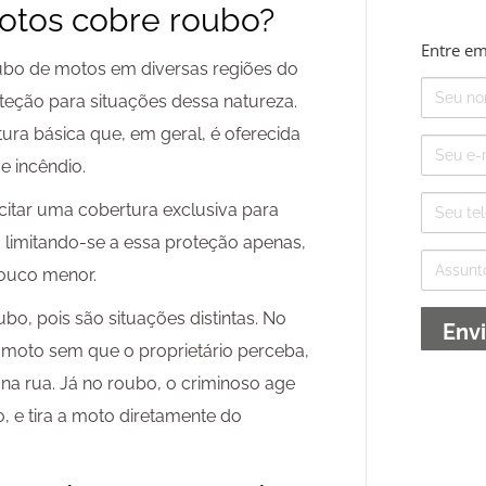
motos cobre roubo?
Entre em
oubo de motos em diversas regiões do
Nome
oteção para situações dessa natureza.
ura básica que, em geral, é oferecida
E-
mail
e incêndio.
Telefone
icitar uma cobertura exclusiva para
 limitando-se a essa proteção apenas,
Assunto
pouco menor.
ubo, pois são situações distintas. No
 moto sem que o proprietário perceba,
na rua. Já no roubo, o criminoso age
 e tira a moto diretamente do