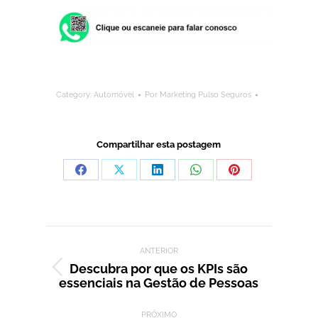
Category:
Automóvel
Por
Marketing Pulso Seguros
Compartilhar esta postagem
Compartilhar
Compartilhar
Compartilhar
Compartilhar
Compartilhar
isto
isto
isto
isto
isto
Facebook
X
LinkedIn
WhatsApp
Pinterest
Navegação de post:
ANTERIOR
Descubra por que os KPIs são
Post
essenciais na Gestão de Pessoas
anterior:
PRÓXIMO