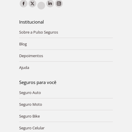
Encontre-nos em:
Facebook
X
Linkedin
Instagram
YouTube
page
page
page
page
page
Institucional
opens
opens
opens
opens
opens
in
in
in
in
Sobre a Pulso Seguros
in
new
new
new
new
new
Blog
window
window
window
window
window
Depoimentos
Ajuda
Seguros para você
Seguro Auto
Seguro Moto
Seguro Bike
Seguro Celular