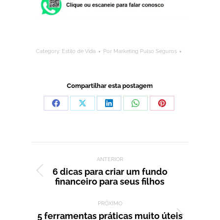
Category:
Estilo de Vida
Por
Marketing Pulso Seguros
Compartilhar esta postagem
Compartilhar
Compartilhar
Compartilhar
Compartilhar
Compartilhar
isto
isto
isto
isto
isto
Facebook
X
LinkedIn
WhatsApp
Pinterest
Navegação de post:
ANTERIOR
6 dicas para criar um fundo
Post
financeiro para seus filhos
anterior:
PRÓXIMO
5 ferramentas práticas muito úteis