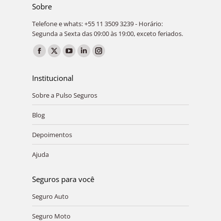
Sobre
Telefone e whats: +55 11 3509 3239 - Horário:
Segunda a Sexta das 09:00 às 19:00, exceto feriados.
Encontre-nos em:
Facebook
X
YouTube
Linkedin
Instagram
page
page
page
page
page
Institucional
opens
opens
opens
opens
opens
Sobre a Pulso Seguros
in
in
in
in
in
new
new
new
new
new
Blog
window
window
window
window
window
Depoimentos
Ajuda
Seguros para você
Seguro Auto
Seguro Moto