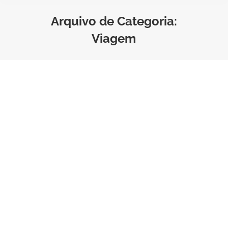
Arquivo de Categoria:
Viagem
Entenda por que é importante
contar com seguro viagem no
carnaval!
Estilo de Vida
,
Viagem