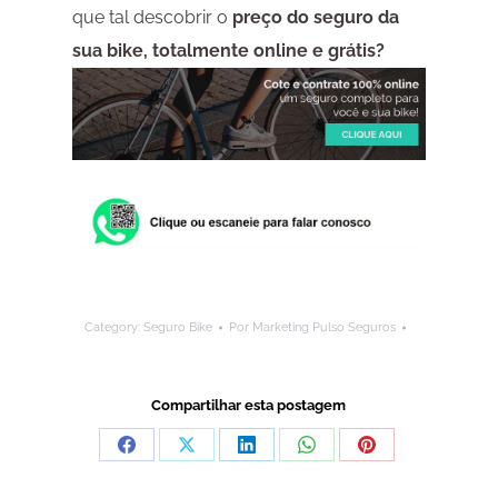
que tal descobrir o
preço do seguro da
sua bike, totalmente online e grátis?
Category:
Seguro Bike
Por
Marketing Pulso Seguros
Compartilhar esta postagem
Compartilhar
Compartilhar
Compartilhar
Compartilhar
Compartilhar
isto
isto
isto
isto
isto