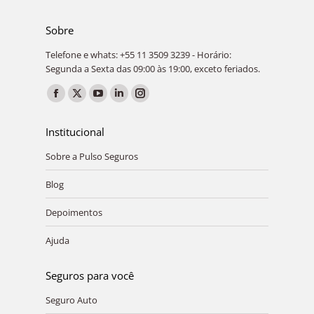
Sobre
Telefone e whats: +55 11 3509 3239 - Horário:
Segunda a Sexta das 09:00 às 19:00, exceto feriados.
Encontre-nos em:
Facebook
X
YouTube
Linkedin
Instagram
page
page
page
page
page
Institucional
opens
opens
opens
opens
opens
Sobre a Pulso Seguros
in
in
in
in
in
new
new
new
new
new
Blog
window
window
window
window
window
Depoimentos
Ajuda
Seguros para você
Seguro Auto