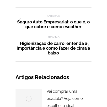
Facebook
X
LinkedIn
WhatsApp
Pinterest
Navegação de post:
ANTERIOR
Seguro Auto Empresarial: o que é, o
Post
que cobre e como escolher
anterior:
PRÓXIMO
Higienização de carro: entenda a
importância e como fazer de cima a
Próximo
baixo
post:
Artigos Relacionados
Vai comprar uma
bicicleta? Veja como
escolher a ideal