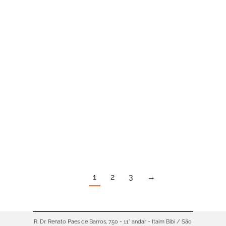
que imediatamente criamos um
apego e desenvolvemos o
sentimento de zelo com o produto.
Afinal, só a gente sabe como foi
suado poder investir um pouco
mais por lazer, conforto ou para
garantir um item que vai ajudar na
atividade profissional. Nessa
gama…
1
2
3
→
R. Dr. Renato Paes de Barros, 750 - 11° andar - Itaim Bibi / São