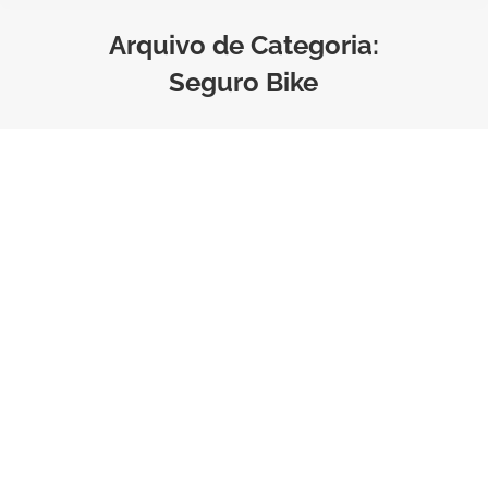
Arquivo de Categoria:
Seguro Bike
Vai comprar uma bicicleta?
Veja como escolher a ideal
Seguro bicicleta
,
Seguro Bike
Por
Bruno Saraiva
Tempo de Leitura:
3
minutos