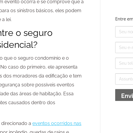
um evento ocorra e se comprove que a
 para os sinistros básicos, eles podem
Entre em
a lei.
Nome
ntre o seguro
idencial?
E-
mail
ro que o seguro condomínio e o
Telefone
 No caso do primeiro, ele apresenta
is dos moradores da edificação e tem
Assunto
egurança sobre possíveis eventos
dade das áreas de habitação. Essa
ntes causados dentro dos
é direcionado a
eventos ocorridos nas
or incêndio, quedas de raios e