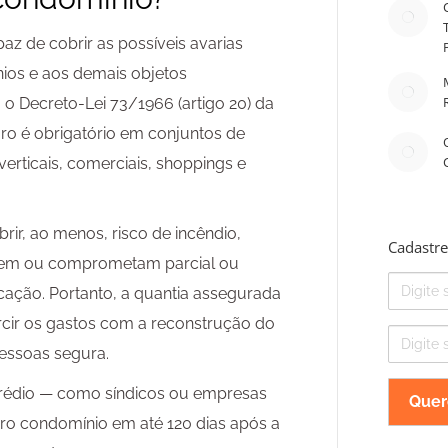
z de cobrir as possíveis avarias
ios e aos demais objetos
 o Decreto-Lei 73/1966 (artigo 20) da
guro é obrigatório em conjuntos de
 verticais, comerciais, shoppings e
rir, ao menos, risco de incêndio,
Cadastre
quem ou comprometam parcial ou
Nome
cação. Portanto, a quantia assegurada
rcir os gastos com a reconstrução do
E-
pessoas segura.
mail
prédio — como síndicos ou empresas
uro condomínio em até 120 dias após a