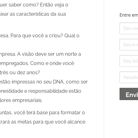
uer saber como? Então veja o
ixar as características da sua
Entre em
Nome
esa. Para que você a criou? Qual o
E-
mail
mpresa. A visão deve ser um norte a
Telefone
s empregados. Como e onde você
 três ou dez anos?
Assunto
e estão impressas no seu DNA, como ser
nestidade e responsabilidade estão
lores empresariais.
untas, você terá base para formatar o
trará as metas para que você alcance