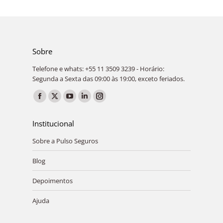
Sobre
Telefone e whats: +55 11 3509 3239 - Horário:
Segunda a Sexta das 09:00 às 19:00, exceto feriados.
Encontre-nos em:
Facebook
X
YouTube
Linkedin
Instagram
page
page
page
page
page
Institucional
opens
opens
opens
opens
opens
Sobre a Pulso Seguros
in
in
in
in
in
new
new
new
new
new
Blog
window
window
window
window
window
Depoimentos
Ajuda