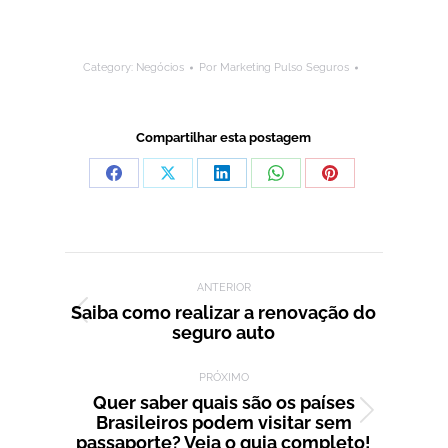
Category:
Negócios
Por
Marketing Pulso Seguros
Compartilhar esta postagem
Compartilhar
Compartilhar
Compartilhar
Compartilhar
Compartilhar
isto
isto
isto
isto
isto
Facebook
X
LinkedIn
WhatsApp
Pinterest
Navegação de post:
ANTERIOR
Saiba como realizar a renovação do
Post
seguro auto
anterior:
PRÓXIMO
Quer saber quais são os países
Brasileiros podem visitar sem
Próximo
passaporte? Veja o guia completo!