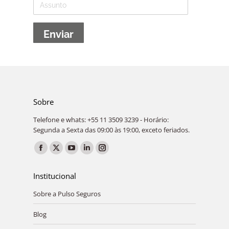
Sobre
Telefone e whats: +55 11 3509 3239 - Horário:
Segunda a Sexta das 09:00 às 19:00, exceto feriados.
Encontre-nos em:
Facebook
X
YouTube
Linkedin
Instagram
page
page
page
page
page
Institucional
opens
opens
opens
opens
opens
Sobre a Pulso Seguros
in
in
in
in
in
new
new
new
new
new
Blog
window
window
window
window
window