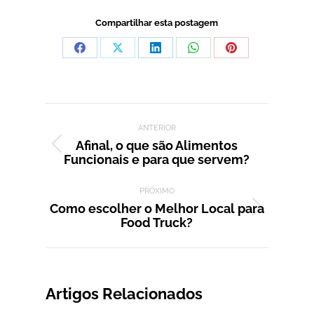
Compartilhar esta postagem
Compartilhar
Compartilhar
Compartilhar
Compartilhar
Compartilhar
isto
isto
isto
isto
isto
Facebook
X
LinkedIn
WhatsApp
Pinterest
Navegação de post:
ANTERIOR
Afinal, o que são Alimentos
Post
Funcionais e para que servem?
anterior:
PRÓXIMO
Como escolher o Melhor Local para
Próximo
Food Truck?
post:
Artigos Relacionados