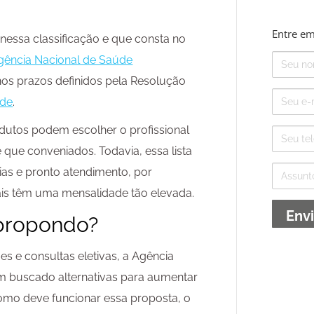
Entre em
 nessa classificação e que consta no
Nome
Agência Nacional de Saúde
nos prazos definidos pela Resolução
E-
úde
.
mail
dutos podem escolher o profissional
Telefone
e que conveniados. Todavia, essa lista
Assunto
ias e pronto atendimento, por
ais têm uma mensalidade tão elevada.
 propondo?
s e consultas eletivas, a Agência
m buscado alternativas para aumentar
como deve funcionar essa proposta, o