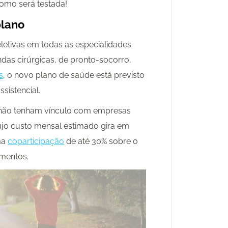
como será testada!
plano
etivas em todas as especialidades
as cirúrgicas, de pronto-socorro,
s
, o novo plano de saúde está previsto
sistencial.
e não tenham vínculo com empresas
jo custo mensal estimado gira em
ma
coparticipação
de até 30% sobre o
imentos.