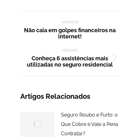
isto
isto
isto
isto
isto
Facebook
X
LinkedIn
WhatsApp
Pinterest
Navegação de post:
ANTERIOR
Não caia em golpes financeiros na
Post
internet!
anterior:
PRÓXIMO
Conheça 6 assistências mais
Próximo
utilizadas no seguro residencial
post:
Artigos Relacionados
Seguro Roubo e Furto: o
Que Cobre e Vale a Pena
Contratar?