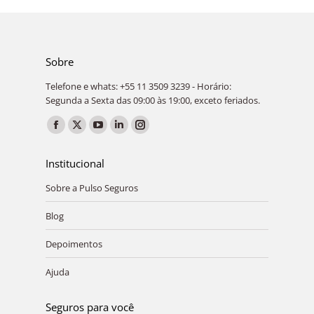
Sobre
Telefone e whats: +55 11 3509 3239 - Horário:
Segunda a Sexta das 09:00 às 19:00, exceto feriados.
Encontre-nos em:
Facebook
X
YouTube
Linkedin
Instagram
page
page
page
page
page
Institucional
opens
opens
opens
opens
opens
Sobre a Pulso Seguros
in
in
in
in
in
new
new
new
new
new
Blog
window
window
window
window
window
Depoimentos
Ajuda
Seguros para você