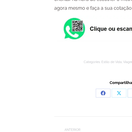
agora mesmo e faça a sua cotação
Categories:
Estilo de Vida
,
Viag
Compartilha
Compartilhar
Compa
isto
isto
Facebook
X
Navegação
ANTERIOR