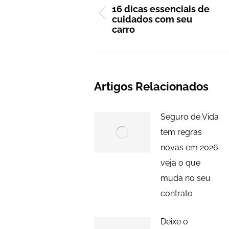
de
16 dicas essenciais de
cuidados com seu
post:
Post
carro
anterior:
Artigos Relacionados
Seguro de Vida
tem regras
novas em 2026:
veja o que
muda no seu
contrato
Deixe o