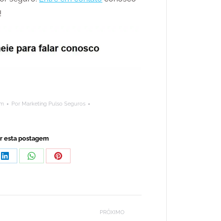
!
em
Por
Marketing Pulso Seguros
r esta postagem
rtilhar
Compartilhar
Compartilhar
Compartilhar
isto
isto
isto
LinkedIn
WhatsApp
Pinterest
PRÓXIMO