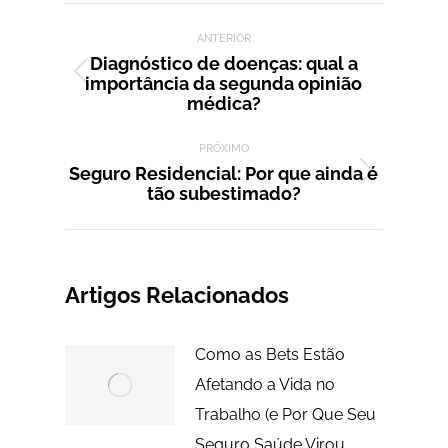
Navegação de post:
ANTERIOR
Diagnóstico de doenças: qual a
importância da segunda opinião
Post
médica?
anterior:
PRÓXIMO
Seguro Residencial: Por que ainda é
Próximo
tão subestimado?
post:
Artigos Relacionados
Como as Bets Estão
Afetando a Vida no
Trabalho (e Por Que Seu
Seguro Saúde Virou