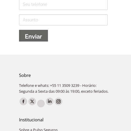
Telefone
Assunto
Sobre
Telefone e whats: +55 11 3509 3239 - Horário:
Segunda a Sexta das 09:00 às 19:00, exceto feriados.
Encontre-nos em:
Facebook
X
Linkedin
Instagram
YouTube
page
page
page
page
page
Institucional
opens
opens
opens
opens
opens
in
in
in
in
Sobre a Pulso Seguros
in