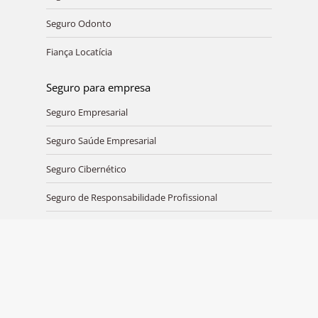
Seguro Odonto
Fiança Locatícia
Seguro para empresa
Seguro Empresarial
Seguro Saúde Empresarial
Seguro Cibernético
Seguro de Responsabilidade Profissional
Seguro de Vida Empresarial e PME
Fiança Locaticia
R. Dr. Renato Paes de Barros, 750 - 11° andar - Itaim Bibi / São