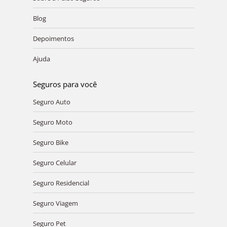
new
new
new
new
new
Blog
window
window
window
window
window
Depoimentos
Ajuda
Seguros para você
Seguro Auto
Seguro Moto
Seguro Bike
Seguro Celular
Seguro Residencial
Seguro Viagem
Seguro Pet