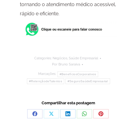
tornando o atendimento médico acessível,
rápido e eficiente.
Categories:
Negócios
,
Saúde Empresarial
Por
Bruno Saraiva
Marcações:
#BenefíciosCorporativos
#RetençãodeTalentos
#SeguroSaúdeEmpresarial
Compartilhar esta postagem
Compartilhar
Compartilhar
Compartilhar
Compartilhar
Compartilhar
isto
isto
isto
isto
isto
Facebook
X
LinkedIn
WhatsApp
Pinterest