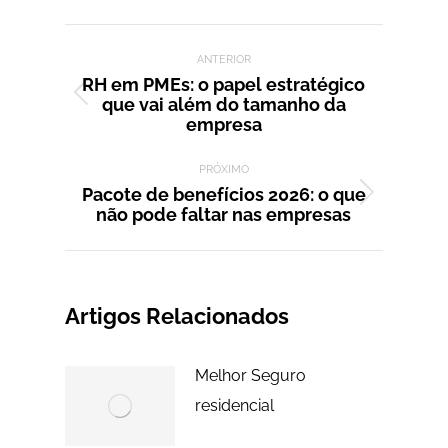
Facebook
X
LinkedIn
WhatsApp
Pinterest
Navegação de post:
ANTERIOR
RH em PMEs: o papel estratégico
que vai além do tamanho da
Post
empresa
anterior:
PRÓXIMO
Pacote de benefícios 2026: o que
Próximo
não pode faltar nas empresas
post:
Artigos Relacionados
Melhor Seguro
residencial