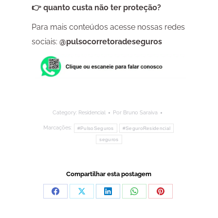
👉 quanto custa não ter proteção?
Para mais conteúdos acesse nossas redes
sociais:
@pulsocorretoradeseguros
Category:
Residencial
Por
Bruno Saraiva
Marcações:
#PulsoSeguros
#SeguroResidencial
seguros
Compartilhar esta postagem
Compartilhar
Compartilhar
Compartilhar
Compartilhar
Compartilhar
isto
isto
isto
isto
isto