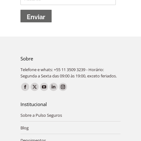
Sobre
Telefone e whats: +55 11 3509 3239 - Horário:
Segunda a Sexta das 09:00 às 19:00, exceto feriados.
Encontre-nos em:
Facebook
X
YouTube
Linkedin
Instagram
page
page
page
page
page
Institucional
opens
opens
opens
opens
opens
Sobre a Pulso Seguros
in
in
in
in
in
new
new
new
new
new
Blog
window
window
window
window
window
Depoimentos