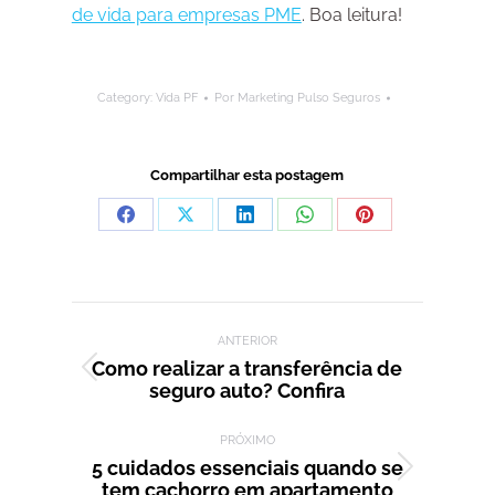
de vida para empresas PME
. Boa leitura!
Category:
Vida PF
Por
Marketing Pulso Seguros
Compartilhar esta postagem
Compartilhar
Compartilhar
Compartilhar
Compartilhar
Compartilhar
isto
isto
isto
isto
isto
Facebook
X
LinkedIn
WhatsApp
Pinterest
Navegação de post:
ANTERIOR
Como realizar a transferência de
Post
seguro auto? Confira
anterior:
PRÓXIMO
5 cuidados essenciais quando se
Próximo
tem cachorro em apartamento