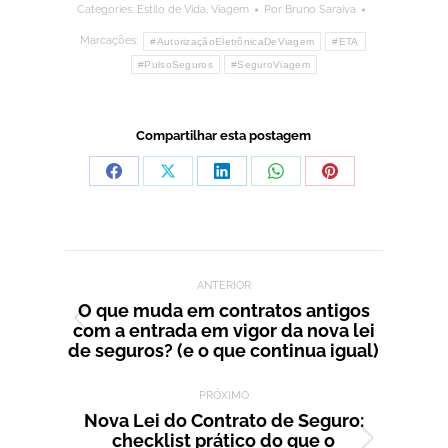
Categories:
Estilo de Vida
,
Viagem
Por
Bruno Saraiva
Marcações:
#AutorizaçãoEletrônicaDeViagem
#ETA
#PulsoSeguros
#SeguroViagem
Compartilhar esta postagem
Compartilhar
Compartilhar
Compartilhar
Compartilhar
Compartilhar
isto
isto
isto
isto
isto
Facebook
X
LinkedIn
WhatsApp
Pinterest
Navegação de post:
ANTERIOR
O que muda em contratos antigos
com a entrada em vigor da nova lei
Post
de seguros? (e o que continua igual)
anterior:
PRÓXIMO
Nova Lei do Contrato de Seguro:
checklist prático do que o