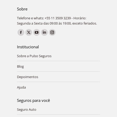
Sobre
Telefone e whats: +55 11 3509 3239 - Horário:
Segunda a Sexta das 09:00 às 19:00, exceto feriados.
Encontre-nos em:
Facebook
X
YouTube
Linkedin
Instagram
page
page
page
page
page
Institucional
opens
opens
opens
opens
opens
Sobre a Pulso Seguros
in
in
in
in
in
new
new
new
new
new
Blog
window
window
window
window
window
Depoimentos
Ajuda
Seguros para você
Seguro Auto