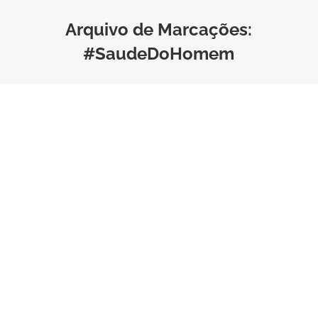
Arquivo de Marcações:
#SaudeDoHomem
Novembro Azul: Cuidar da
Saúde é um Ato de Coragem
Estilo de Vida
Por
Bruno Saraiva
Tempo de Leitura:
3
minutos