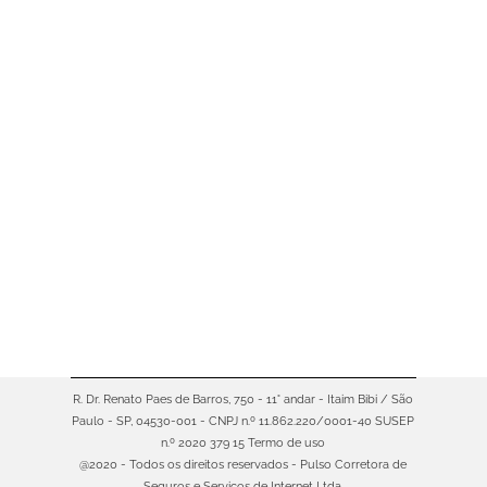
Você sabia que muitos homens
ainda deixam de ir ao médico por
vergonha, medo ou simples
descuido? 🩵Enquanto isso, as
estatísticas mostram que o risco de
um homem morrer por doenças
crônicas é até 50% maior do que o
das mulheres.O Novembro Azul
nasceu justamente para mudar
essa realidade — e lembrar que
cuidar de…
R. Dr. Renato Paes de Barros, 750 - 11° andar - Itaim Bibi / São
Paulo - SP, 04530-001 - CNPJ n.º 11.862.220/0001-40 SUSEP
n.º 2020 379 15
Termo de uso
@2020 - Todos os direitos reservados - Pulso Corretora de
Seguros e Servicos de Internet Ltda.