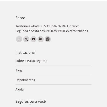
Sobre
Telefone e whats: +55 11 3509 3239 - Horário:
Segunda a Sexta das 09:00 às 19:00, exceto feriados.
Encontre-nos em:
Facebook
X
YouTube
Linkedin
Instagram
page
page
page
page
page
Institucional
opens
opens
opens
opens
opens
Sobre a Pulso Seguros
in
in
in
in
in
new
new
new
new
new
Blog
window
window
window
window
window
Depoimentos
Ajuda
Seguros para você