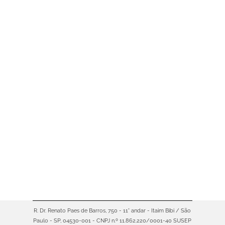
Tempo de Leitura:
3
minutos
O que é seguro fiança locatícia e
por que ele é importante O seguro
fiança locatícia é uma modalidade
de garantia que substitui o
tradicional fiador ou depósito
caução na locação de imóveis. Ele
oferece ao proprietário a segurança
do pagamento do aluguel e demais
encargos em caso de
inadimplência, enquanto ao
locatário facilita a…
R. Dr. Renato Paes de Barros, 750 - 11° andar - Itaim Bibi / São
Paulo - SP, 04530-001 - CNPJ n.º 11.862.220/0001-40 SUSEP