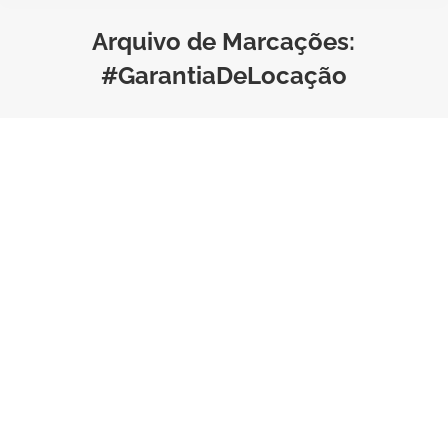
Arquivo de Marcações:
#GarantiaDeLocação
Seguro Fiança Locatícia: Como
Facilitar a Aprovação do
Crédito Imobiliário para
Locatários
Negócios
,
Seguro Fiança Locatícia
Por
Bruno Saraiva