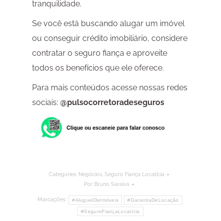
tranquilidade.
Se você está buscando alugar um imóvel
ou conseguir crédito imobiliário, considere
contratar o seguro fiança e aproveite
todos os benefícios que ele oferece.
Para mais conteúdos acesse nossas redes
sociais:
@pulsocorretoradeseguros
Categories:
Negócios
,
Seguro Fiança Locatícia
Por
Bruno Saraiva
Marcações:
#AluguelDeImóveis
#GarantiaDeLocação
#SeguroFiançaLocatícia