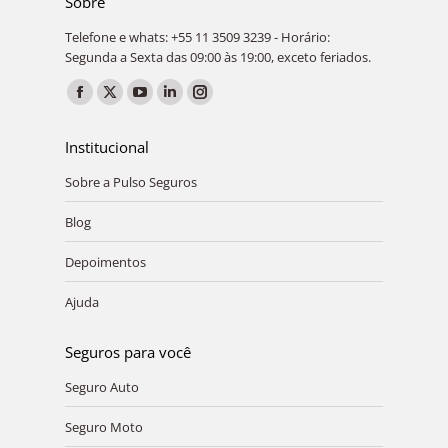
Sobre
Telefone e whats: +55 11 3509 3239 - Horário:
Segunda a Sexta das 09:00 às 19:00, exceto feriados.
Encontre-nos em:
Facebook
X
YouTube
Linkedin
Instagram
page
page
page
page
page
Institucional
opens
opens
opens
opens
opens
Sobre a Pulso Seguros
in
in
in
in
in
new
new
new
new
new
Blog
window
window
window
window
window
Depoimentos
Ajuda
Seguros para você
Seguro Auto
Seguro Moto