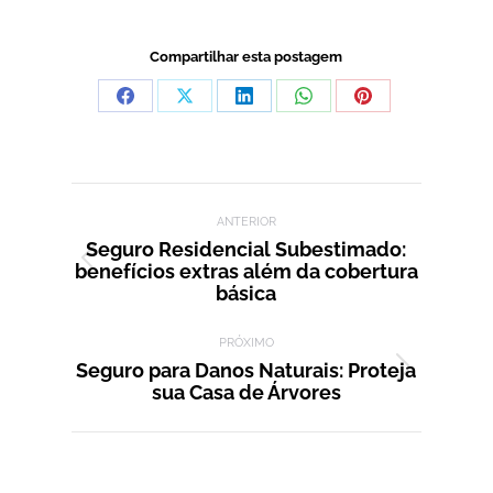
Compartilhar esta postagem
Compartilhar
Compartilhar
Compartilhar
Compartilhar
Compartilhar
isto
isto
isto
isto
isto
Facebook
X
LinkedIn
WhatsApp
Pinterest
Navegação de post:
ANTERIOR
Seguro Residencial Subestimado:
benefícios extras além da cobertura
Post
básica
anterior:
PRÓXIMO
Seguro para Danos Naturais: Proteja
Próximo
sua Casa de Árvores
post: