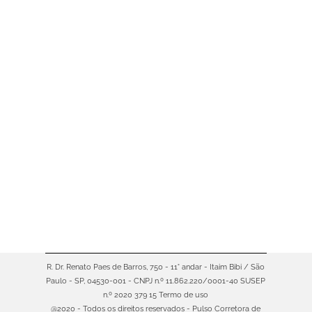
Comprar uma bicicleta pode
parecer uma decisão simples. Mas,
na prática, existem muitas opções
— e escolher a ideal faz toda a
diferença na sua experiência. Hoje,
a bike não é apenas um meio de
transporte. Ela também representa:
qualidade de vida mobilidade
urbana prática esportiva lazer E
com o aumento do uso, também
cresce…
R. Dr. Renato Paes de Barros, 750 - 11° andar - Itaim Bibi / São
Paulo - SP, 04530-001 - CNPJ n.º 11.862.220/0001-40 SUSEP
n.º 2020 379 15
Termo de uso
@2020 - Todos os direitos reservados - Pulso Corretora de