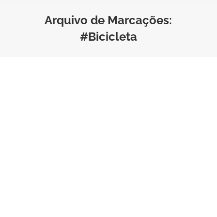
Arquivo de Marcações:
#Bicicleta
Vai comprar uma bicicleta?
Veja como escolher a ideal
Seguro bicicleta
,
Seguro Bike
Por
Bruno Saraiva
Tempo de Leitura:
3
minutos