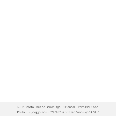
Quem contrata qualquer tipo de
proteção para carro, casa ou
empresa recebe um documento
essencial chamado apólice de
seguro. No entanto, muitas pessoas
ainda guardam esse papel sem
entender o que ele realmente
significa. De fato, compreender esse
contrato é o primeiro passo para
garantir que você receberá o
suporte contratado quando mais
precisar. Portanto,…
R. Dr. Renato Paes de Barros, 750 - 11° andar - Itaim Bibi / São
Paulo - SP, 04530-001 - CNPJ n.º 11.862.220/0001-40 SUSEP