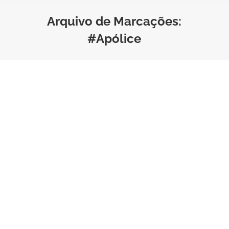
Arquivo de Marcações:
#Apólice
Apólice de Seguro: O que é,
Como Funciona e sua
Importância
Estilo de Vida
Por
Bruno Saraiva
Tempo de Leitura:
3
minutos