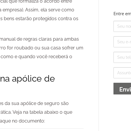
icial que formaliza o acordo entre
a empresa). Assim, ela serve como
Entre em
us bens estarão protegidos contra os
Nome
E-
manual de regras claras para ambas
mail
arro for roubado ou sua casa sofrer um
Telefone
na como e quando você receberá o
Assunto
na apólice de
ções da sua apólice de seguro são
tica. Veja na tabela abaixo o que
taque no documento: