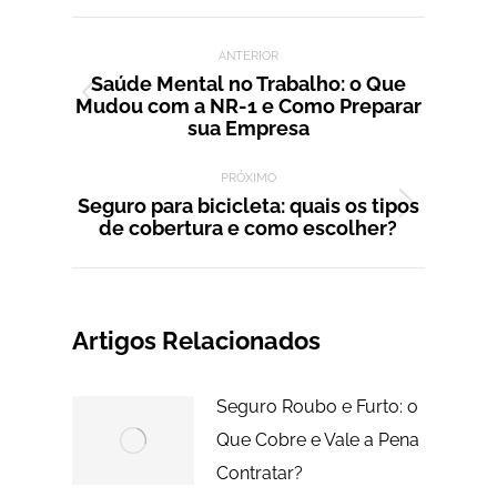
Facebook
X
LinkedIn
WhatsApp
Pinterest
Navegação de post:
ANTERIOR
Saúde Mental no Trabalho: o Que
Mudou com a NR-1 e Como Preparar
Post
sua Empresa
anterior:
PRÓXIMO
Seguro para bicicleta: quais os tipos
Próximo
de cobertura e como escolher?
post:
Artigos Relacionados
Seguro Roubo e Furto: o
Que Cobre e Vale a Pena
Contratar?