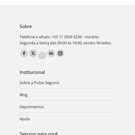
Sobre
Telefone e whats: +55 11 3509 3239 - Horário:
Segunda a Sexta das 09:00 às 19:00, exceto feriados.
Encontre-nos em:
Facebook
X
Linkedin
Instagram
YouTube
page
page
page
page
page
Institucional
opens
opens
opens
opens
opens
in
in
in
in
Sobre a Pulso Seguros
in
new
new
new
new
new
Blog
window
window
window
window
window
Depoimentos
Ajuda
Seguros para você