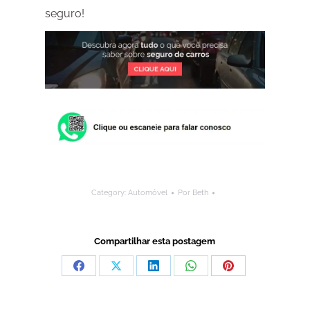
seguro!
Category:
Automóvel
Por
Beth
Compartilhar esta postagem
Compartilhar
Compartilhar
Compartilhar
Compartilhar
Compartilhar
isto
isto
isto
isto
isto