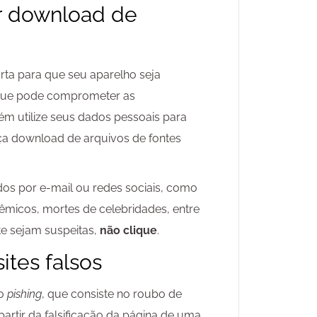
er download de
ta para que seu aparelho seja
 que pode comprometer as
uém utilize seus dados pessoais para
aça download de arquivos de fontes
dos por e-mail ou redes sociais, como
olêmicos, mortes de celebridades, entre
e sejam suspeitas,
não clique
.
sites falsos
 o
pishing
, que consiste no roubo de
artir da falsificação da página de uma