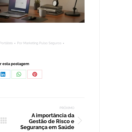
ortáteis
Por
Marketing Pulso Seguros
r esta postagem
rtilhar
Compartilhar
Compartilhar
Compartilhar
isto
isto
isto
LinkedIn
WhatsApp
Pinterest
PRÓXIMO
A importância da
Gestão de Risco e
Próximo
Segurança em Saúde