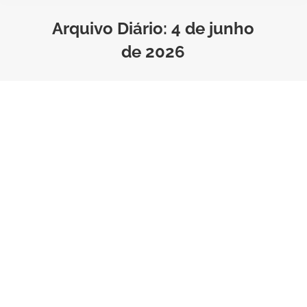
Arquivo Diário:
4 de junho
de 2026
Pacote de benefícios 2026: o
que não pode faltar nas
empresas
Negócios
Por
Bruno Saraiva
Tempo de Leitura:
4
minutos