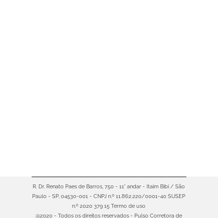
Se antes o salário era o principal
fator na escolha de um emprego,
hoje o cenário mudou. Cada vez
mais profissionais avaliam não
apenas quanto vão ganhar, mas
também quais benefícios a
empresa oferece. E isso tem um
impacto direto na competitividade
das empresas. Em 2026, o pacote
de benefícios deixou de ser um
diferencial…
R. Dr. Renato Paes de Barros, 750 - 11° andar - Itaim Bibi / São
Paulo - SP, 04530-001 - CNPJ n.º 11.862.220/0001-40 SUSEP
n.º 2020 379 15
Termo de uso
@2020 - Todos os direitos reservados - Pulso Corretora de