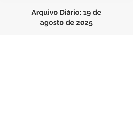
Arquivo Diário:
19 de
agosto de 2025
Checklist Anual: Como revisar
e atualizar seus seguros
Estilo de Vida
Por
Bruno Saraiva
Tempo de Leitura:
2
minutos