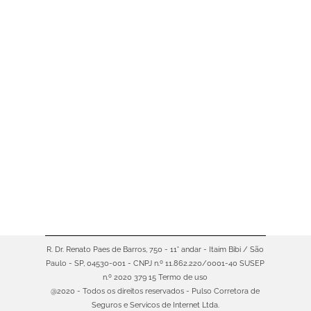
Virada de ano chegando? É hora de
organizar documentos, rever metas
e atualizar seus seguros. Sim, fazer
uma revisão anual das suas
apólices é tão importante quanto
planejar as finanças ou a agenda do
próximo ano. Se você nunca
revisou seus seguros desde que
contratou ou nem lembra quando
vence sua apólice, este conteúdo
é…
R. Dr. Renato Paes de Barros, 750 - 11° andar - Itaim Bibi / São
Paulo - SP, 04530-001 - CNPJ n.º 11.862.220/0001-40 SUSEP
n.º 2020 379 15
Termo de uso
@2020 - Todos os direitos reservados - Pulso Corretora de
Seguros e Servicos de Internet Ltda.