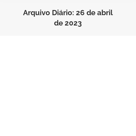
Arquivo Diário:
26 de abril
de 2023
Seguro para tablet: 4 dicas de
como escolher
Seguro Portáteis
Por
Beth
Tempo de Leitura:
4
minutos