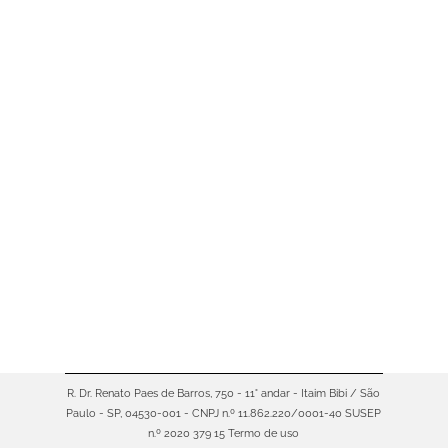
A acessibilidade aos dispositivos
móveis está cada vez maior. Com
isso, o uso desse tipo de
equipamento se tornou ainda mais
diverso no nosso dia a dia. Em
muitos casos, é possível utilizá-los
para trabalho, maximizando o seu
desempenho em diversas
atividades. Por se tratar de
equipamentos de alto valor, o
investimento em sua segurança…
R. Dr. Renato Paes de Barros, 750 - 11° andar - Itaim Bibi / São
Paulo - SP, 04530-001 - CNPJ n.º 11.862.220/0001-40 SUSEP
n.º 2020 379 15
Termo de uso