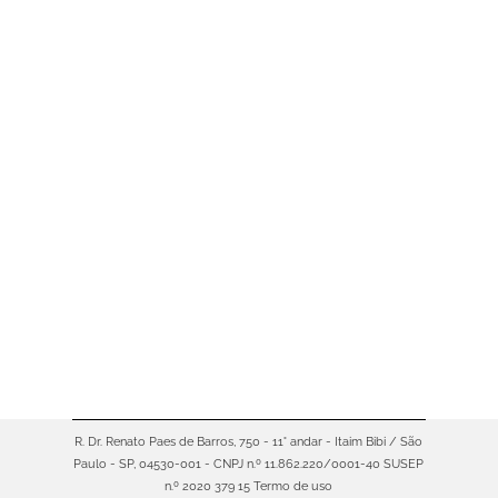
Você já parou para pensar em qual
seria o melhor investimento para
garantir o futuro dos filhos? Ao
pesquisar sobre o assunto,
provavelmente se deparou com
diversas opções. Mas qual seria o
melhor caminho? Nos tempos de
nossos avós, a decisão seria mais
fácil. Durante décadas, prevaleceu
a crença de que a caderneta de
poupança seria o…
R. Dr. Renato Paes de Barros, 750 - 11° andar - Itaim Bibi / São
Paulo - SP, 04530-001 - CNPJ n.º 11.862.220/0001-40 SUSEP
n.º 2020 379 15
Termo de uso