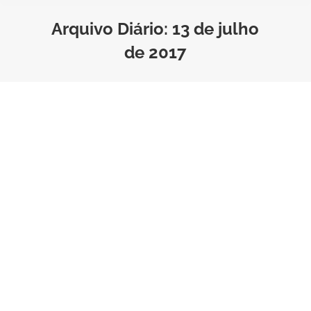
Arquivo Diário:
13 de julho
de 2017
Onde você deve investir para
garantir o futuro dos filhos?
Estilo de Vida
Por
Marketing Pulso Seguros
Tempo de Leitura:
5
minutos