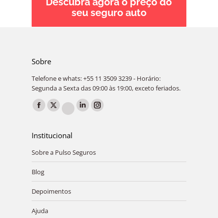
Descubra agora o preço do
seu seguro auto
Sobre
Telefone e whats: +55 11 3509 3239 - Horário:
Segunda a Sexta das 09:00 às 19:00, exceto feriados.
Encontre-nos em:
Facebook
X
Linkedin
Instagram
YouTube
page
page
page
page
page
Institucional
opens
opens
opens
opens
opens
in
in
in
in
Sobre a Pulso Seguros
in
new
new
new
new
new
Blog
window
window
window
window
window
Depoimentos
Ajuda