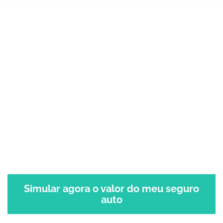
Pesquisando um Seguro
Auto da Azul Seguros?
Só com o Seguro
Auto Azul Seguros
você conta com
assistência 24 horas com um preço que cabe no seu
bolso!
Simular agora o valor do meu seguro
auto