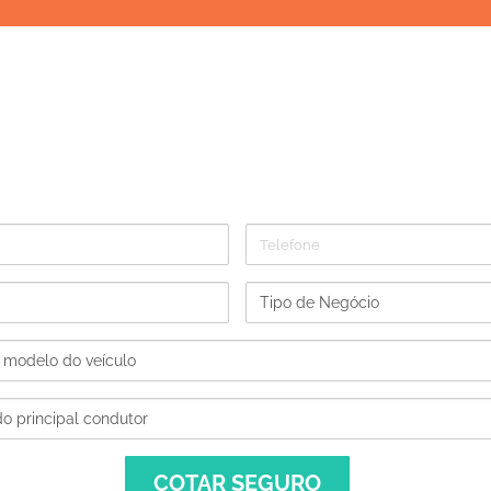
zar o modelo do seu seguro, adaptando-o à
O que está esperando?
o para seu Fiat Palio agora e fique proteg
Telefone
Tipo
de
Negócio