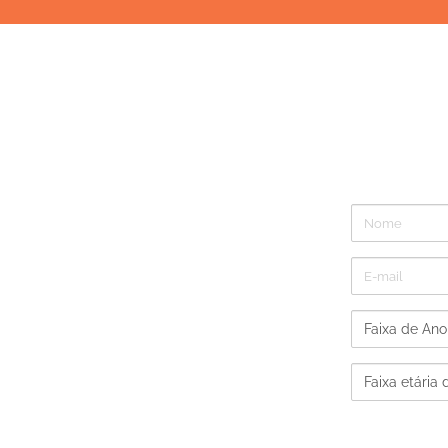
Você pode personali
Faça uma cotaçã
Nome
E-
mail
Faixa
de
Faixa
Ano
etária
modelo
do
do