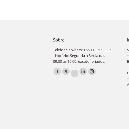
principal
veículo
condutor
Sobre
I
Telefone e whats: +55 11 3509 3239
S
- Horário: Segunda a Sexta das
09:00 às 19:00, exceto feriados.
B
Encontre-nos em:
Facebook
X
Linkedin
Instagram
YouTube
page
page
page
page
A
page
opens
opens
opens
opens
opens
in
in
in
in
in
new
new
new
new
new
window
window
window
window
window