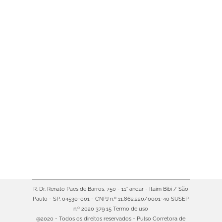
Antigamente, era comum alguns
pais se descuidarem da saúde
bucal dos filhos pequenos, não
tendo cuidados com os dentes
infantis sob o argumento —
equivocado — de que eles seriam
substituídos pelos permanentes e,
por isso, o aparecimento de uma
ou outra cárie não era preocupante.
Hoje em dia, no entanto, sabe-se
que a saúde na…
R. Dr. Renato Paes de Barros, 750 - 11° andar - Itaim Bibi / São
Paulo - SP, 04530-001 - CNPJ n.º 11.862.220/0001-40 SUSEP
n.º 2020 379 15
Termo de uso
@2020 - Todos os direitos reservados - Pulso Corretora de