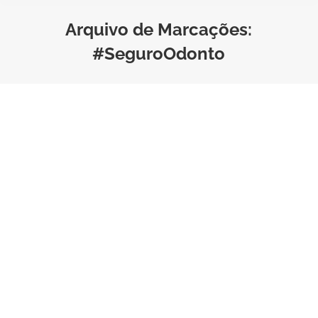
Arquivo de Marcações:
#SeguroOdonto
Cuidados com os dentes
infantis que são
indispensáveis
Seguro Odonto
Por
Marketing Pulso Seguros
Tempo de Leitura:
5
minutos