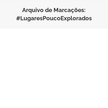
Arquivo de Marcações:
#LugaresPoucoExplorados
Destinos exóticos e pouco
explorados para 2025
Estilo de Vida
,
Viagem
Por
Bruno Saraiva
Tempo de Leitura:
3
minutos