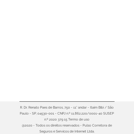
Se você quer fugir do óbvio nas
próximas férias, 2025 é o ano
perfeito para conhecer destinos
exóticos e ainda pouco explorados.
Lugares que combinam belezas
naturais, culturas autênticas e
experiências inesquecíveis – longe
das multidões. Neste artigo, você
vai descobrir regiões incríveis, por
que elas merecem entrar no seu
radar e dicas valiosas para…
R. Dr. Renato Paes de Barros, 750 - 11° andar - Itaim Bibi / São
Paulo - SP, 04530-001 - CNPJ n.º 11.862.220/0001-40 SUSEP
n.º 2020 379 15
Termo de uso
@2020 - Todos os direitos reservados - Pulso Corretora de
Seguros e Servicos de Internet Ltda.