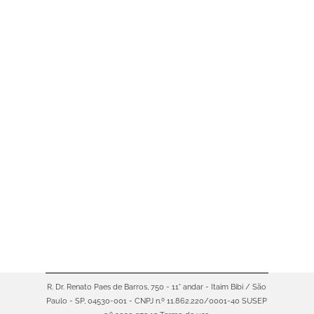
70% das PME’s operam sem
proteção — seu negócio não
precisa estar entre elas As
pequenas e médias empresas
(PMEs) representam cerca de 99%
dos negócios brasileiros e são
responsáveis por uma grande
parcela da geração de empregos e
riqueza no país. Apesar disso,
aproximadamente 70% dessas
empresas atuam sem qualquer tipo
de seguro, ficando…
R. Dr. Renato Paes de Barros, 750 - 11° andar - Itaim Bibi / São
Paulo - SP, 04530-001 - CNPJ n.º 11.862.220/0001-40 SUSEP