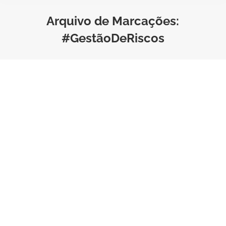
Arquivo de Marcações:
#GestãoDeRiscos
Gestão de Riscos nas
Pequenas Empresas: Por que o
Seguro é Essencial
Negócios
Por
Bruno Saraiva
Tempo de Leitura:
4
minutos