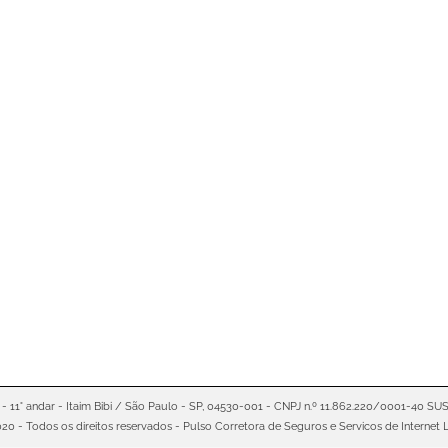
ativo do Banco Parece Fácil. Mas Será Que Vale o Ri
o, pagando contas ou conferindo o saldo da sua conta. De r
or apenas R$ XX por mês.” “Seguro residencial com contrataç
parece simples, rápido e conveniente. Em menos de cinco mi
0 - 11° andar - Itaim Bibi / São Paulo - SP, 04530-001 - CNPJ n.º 11.862.220/0001-40 SU
20 - Todos os direitos reservados - Pulso Corretora de Seguros e Servicos de Internet L