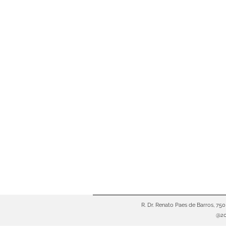
Contratar Seguro Pelo Aplic
Negócios
Por
Bruno Saraiva
Tempo de Leitura:
5
minutos
Você está no aplicativo do banc
tentadora: “Proteja seu carro p
de vida sem burocracia.” Tudo 
R. Dr. Renato Paes de Barros, 75
@20