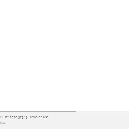
sco?
epente, aparece uma oferta
ão em poucos cliques.” “Seguro
nutos, o seguro…
SEP n.º 2020 379 15
Termo de uso
tda.