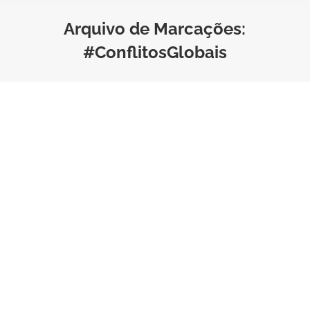
Arquivo de Marcações:
#ConflitosGlobais
Seguro viagem cobre guerra?
Entenda até que ponto você
está protegido em cenários de
conflito
Estilo de Vida
,
Viagem
Por
Bruno Saraiva