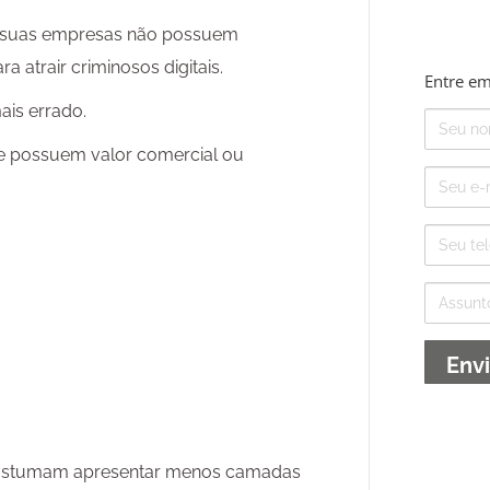
e suas empresas não possuem
a atrair criminosos digitais.
Entre em
ais errado.
Nome
 possuem valor comercial ou
E-
mail
Telefone
Assunto
costumam apresentar menos camadas