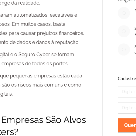
onge da realidade.
rnaram automatizados, escaláveis e
nosos. Em muitos casos, basta
es para causar prejuízos financeiros,
nto de dados e danos à reputação.
gital e o Seguro Cyber se tornam
r empresas de todos os portes.
or que pequenas empresas estão cada
Cadastre
is são os riscos mais comuns e como
Nome
itais.
E-
mail
 Empresas São Alvos
kers?