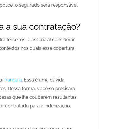
apólice, o segurado será responsável
a a sua contratação?
ra terceiros, é essencial considerar
s contextos nos quais essa cobertura
ui
franquia
. Essa é uma dúvida
es. Dessa forma, você só precisará
pesas que lhe couberem resultantes
or contratado para a indenização.
ertura contra terceiros possui um