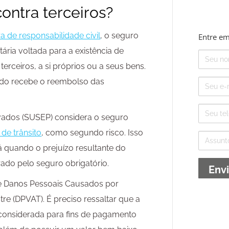
ontra terceiros?
a de responsabilidade civil
, o seguro
Entre em
tária voltada para a existência de
Nome
erceiros, a si próprios ou a seus bens.
E-
ado recebe o reembolso das
mail
Telefone
vados (SUSEP) considera o seguro
o de trânsito
, como segundo risco. Isso
Assunto
á quando o prejuízo resultante do
ado pelo seguro obrigatório.
de Danos Pessoais Causados por
re (DPVAT). É preciso ressaltar que a
considerada para fins de pagamento